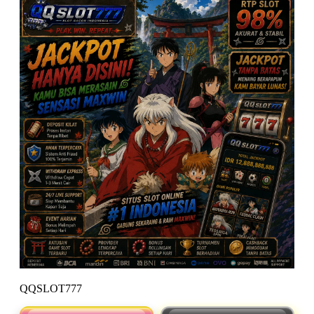
QQSLOT777