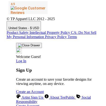
© TP Apparel LLC 2012 - 2025
United States - $ USD
Product Safety
Intellectual Property Policy
CA: Do Not Sell
My Personal Information
Privacy Policy
Terms
Welcome Guest!
Log In
Sign Up
Create an account to save your favorite designs for
viewing anytime, on any device.
Create an Account
Artist Sign Up
About TeePublic
Social
Responsibility
Create Account