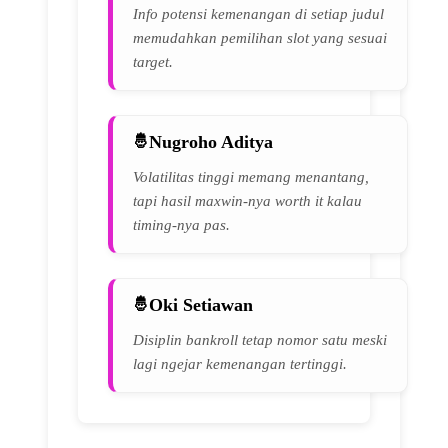
Info potensi kemenangan di setiap judul
memudahkan pemilihan slot yang sesuai
target.
Nugroho Aditya
Volatilitas tinggi memang menantang,
tapi hasil maxwin-nya worth it kalau
timing-nya pas.
Oki Setiawan
Disiplin bankroll tetap nomor satu meski
lagi ngejar kemenangan tertinggi.