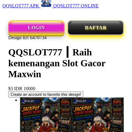
QQSLOT777 APK
QQSLOT777 ONLINE
LOGIN
DAFTAR
Design ID: 6470734
QQSLOT777 ┃ Raih
kemenangan Slot Gacor
Maxwin
$3
IDR 10000
Create an account to favorite this design!