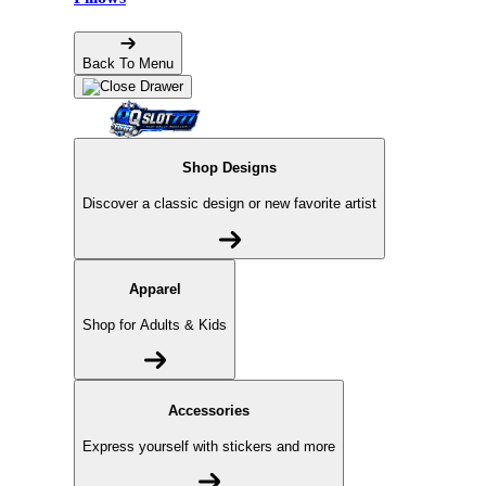
Back To Menu
Shop Designs
Discover a classic design or new favorite artist
Apparel
Shop for Adults & Kids
Accessories
Express yourself with stickers and more