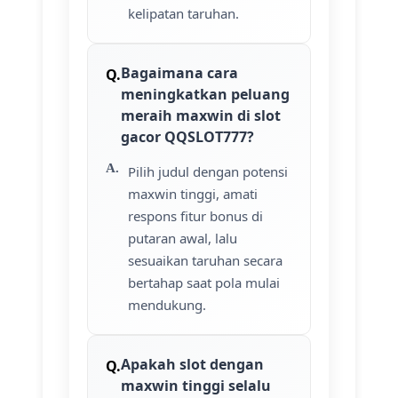
kelipatan taruhan.
Bagaimana cara
meningkatkan peluang
meraih maxwin di slot
gacor QQSLOT777?
Pilih judul dengan potensi
maxwin tinggi, amati
respons fitur bonus di
putaran awal, lalu
sesuaikan taruhan secara
bertahap saat pola mulai
mendukung.
Apakah slot dengan
maxwin tinggi selalu