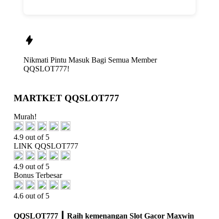
Nikmati
Pintu Masuk
Bagi Semua Member
QQSLOT777!
MARTKET QQSLOT777
Murah!
4.9 out of 5
LINK QQSLOT777
4.9 out of 5
Bonus Terbesar
4.6 out of 5
QQSLOT777 ┃ Raih kemenangan Slot Gacor Maxwin