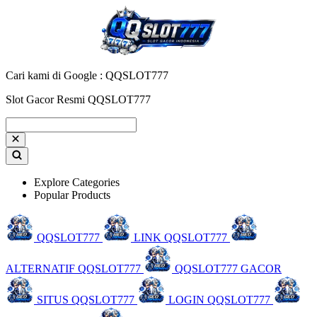
Cari kami di Google : QQSLOT777
Slot Gacor Resmi QQSLOT777
Explore Categories
Popular Products
QQSLOT777
LINK QQSLOT777
ALTERNATIF QQSLOT777
QQSLOT777 GACOR
SITUS QQSLOT777
LOGIN QQSLOT777