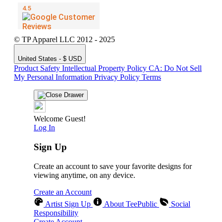
© TP Apparel LLC 2012 - 2025
United States - $ USD
Product Safety
Intellectual Property Policy
CA: Do Not Sell
My Personal Information
Privacy Policy
Terms
Welcome Guest!
Log In
Sign Up
Create an account to save your favorite designs for
viewing anytime, on any device.
Create an Account
Artist Sign Up
About TeePublic
Social
Responsibility
Create Account