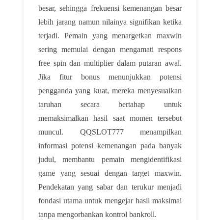
besar, sehingga frekuensi kemenangan besar
lebih jarang namun nilainya signifikan ketika
terjadi. Pemain yang menargetkan maxwin
sering memulai dengan mengamati respons
free spin dan multiplier dalam putaran awal.
Jika fitur bonus menunjukkan potensi
pengganda yang kuat, mereka menyesuaikan
taruhan secara bertahap untuk
memaksimalkan hasil saat momen tersebut
muncul. QQSLOT777 menampilkan
informasi potensi kemenangan pada banyak
judul, membantu pemain mengidentifikasi
game yang sesuai dengan target maxwin.
Pendekatan yang sabar dan terukur menjadi
fondasi utama untuk mengejar hasil maksimal
tanpa mengorbankan kontrol bankroll.