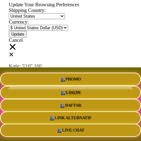
Update Your Browsing Preferences
Shipping Country:
Currency:
Cancel
Katie:
5'10"
160
PROMO
Select your person:
LOGIN
Male
Female
Height
DAFTAR
Short
Med
Tall
Weight
Slim
Avg
Heavy
LINK ALTERNATIF
View Size Chart
LIVE CHAT