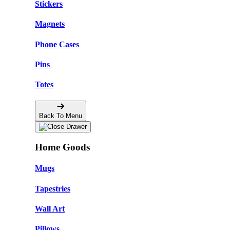
Stickers
Magnets
Phone Cases
Pins
Totes
Back To Menu
Home Goods
Mugs
Tapestries
Wall Art
Pillows