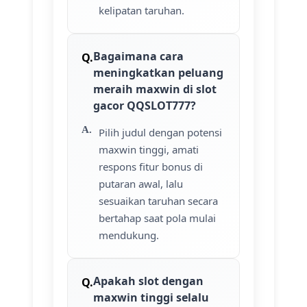
kelipatan taruhan.
Bagaimana cara
meningkatkan peluang
meraih maxwin di slot
gacor QQSLOT777?
Pilih judul dengan potensi
maxwin tinggi, amati
respons fitur bonus di
putaran awal, lalu
sesuaikan taruhan secara
bertahap saat pola mulai
mendukung.
Apakah slot dengan
maxwin tinggi selalu