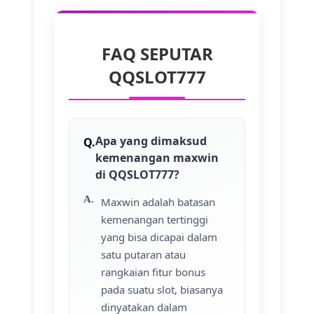
FAQ SEPUTAR
QQSLOT777
Apa yang dimaksud
kemenangan maxwin
di QQSLOT777?
Maxwin adalah batasan
kemenangan tertinggi
yang bisa dicapai dalam
satu putaran atau
rangkaian fitur bonus
pada suatu slot, biasanya
dinyatakan dalam