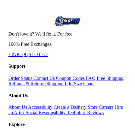
Don't love it? We'll fix it. For free.
100% Free Exchanges.
LINK QQSLOT777
Support
Order Status
Contact Us
Coupon Codes
FAQ
Free Shipping
Refunds & Returns
Shipping Info
Size Chart
About Us
About Us
Accessibility
Create a Dashery Store
Careers
Hire
an Artist
Social Responsibility
TeePublic Reviews
Explore