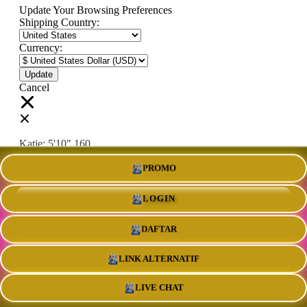
Update Your Browsing Preferences
Shipping Country:
Currency:
Cancel
Katie:
5'10"
160
PROMO
Select your person:
LOGIN
Male
Female
Height
DAFTAR
Short
Med
Tall
Weight
Slim
Avg
Heavy
LINK ALTERNATIF
View Size Chart
LIVE CHAT