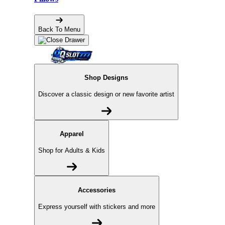
Back To Menu
Shop Designs
Discover a classic design or new favorite artist
Apparel
Shop for Adults & Kids
Accessories
Express yourself with stickers and more