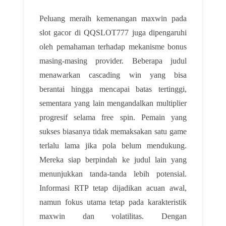
Peluang meraih kemenangan maxwin pada
slot gacor di QQSLOT777 juga dipengaruhi
oleh pemahaman terhadap mekanisme bonus
masing-masing provider. Beberapa judul
menawarkan cascading win yang bisa
berantai hingga mencapai batas tertinggi,
sementara yang lain mengandalkan multiplier
progresif selama free spin. Pemain yang
sukses biasanya tidak memaksakan satu game
terlalu lama jika pola belum mendukung.
Mereka siap berpindah ke judul lain yang
menunjukkan tanda-tanda lebih potensial.
Informasi RTP tetap dijadikan acuan awal,
namun fokus utama tetap pada karakteristik
maxwin dan volatilitas. Dengan