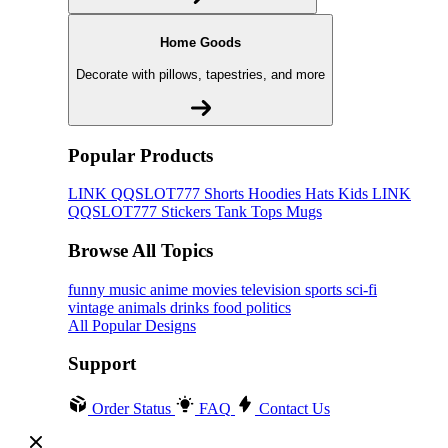
Home Goods
Decorate with pillows, tapestries, and more
Popular Products
LINK QQSLOT777
Shorts
Hoodies
Hats
Kids LINK
QQSLOT777
Stickers
Tank Tops
Mugs
Browse All Topics
funny
music
anime
movies
television
sports
sci-fi
vintage
animals
drinks
food
politics
All Popular Designs
Support
Order Status
FAQ
Contact Us