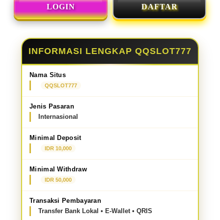
LOGIN
DAFTAR
INFORMASI LENGKAP QQSLOT777
Nama Situs
QQSLOT777
Jenis Pasaran
Internasional
Minimal Deposit
IDR 10,000
Minimal Withdraw
IDR 50,000
Transaksi Pembayaran
Transfer Bank Lokal • E-Wallet • QRIS