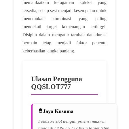
memanfaatkan keragaman koleksi yang
tersedia, setiap sesi menjadi kesempatan untuk
menemukan kombinasi yang paling
mendekati target kemenangan tertinggi.
Disiplin dalam mengatur taruhan dan durasi
bermain tetap menjadi faktor penentu
keberhasilan jangka panjang.
Ulasan Pengguna
QQSLOT777
Jaya Kusuma
Fokus ke slot dengan potensi maxwin
tinggi di QQSLOT777 bikin target lebih