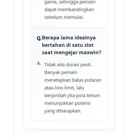
game, sehingga pemain
dapat membandingkan
sebelum memulai.
Berapa lama idealnya
bertahan di satu slot
saat mengejar maxwin?
Tidak ada durasi pasti.
Banyak pemain
menetapkan batas putaran
atau loss limit, lalu
berpindah jika pola belum
menunjukkan potensi
yang diharapkan.